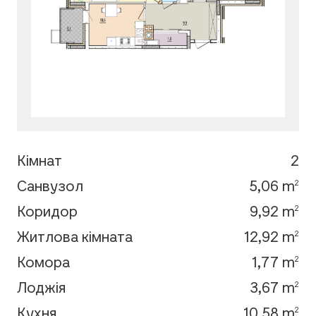
Кімнат
2
Санвузол
5,06 m
2
Коридор
9,92 m
2
Житлова кімната
12,92 m
2
Комора
1,77 m
2
Лоджія
3,67 m
2
Кухня
10,58 m
2