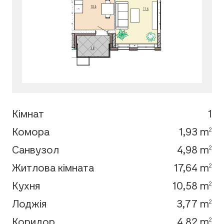
Кімнат
1
Комора
1,93 m
2
Санвузол
4,98 m
2
Житлова кімната
17,64 m
2
Кухня
10,58 m
2
Лоджія
3,77 m
2
Коридор
4,82 m
2