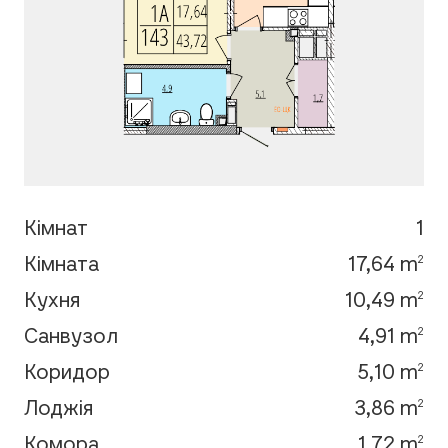
Кімнат
1
Кімната
17,64 m
2
Кухня
10,49 m
2
Санвузол
4,91 m
2
Коридор
5,10 m
2
Лоджія
3,86 m
2
Комора
1,72 m
2