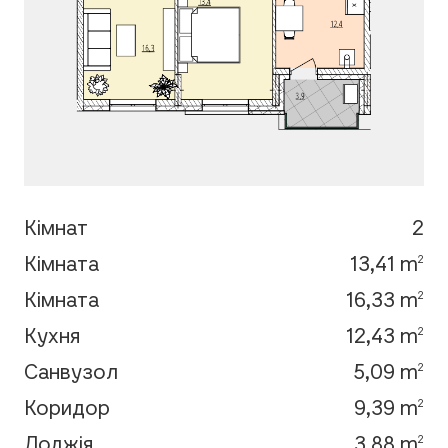
Кімнат
2
Кімната
13,41 m
2
Кімната
16,33 m
2
Кухня
12,43 m
2
Санвузол
5,09 m
2
Коридор
9,39 m
2
Лоджія
3,88 m
2