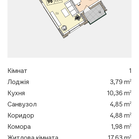
Кімнат
1
Лоджія
3,79 m
2
Кухня
10,36 m
2
Санвузол
4,85 m
2
Коридор
4,88 m
2
Комора
1,98 m
2
Житлова кімната
17,63 m
2