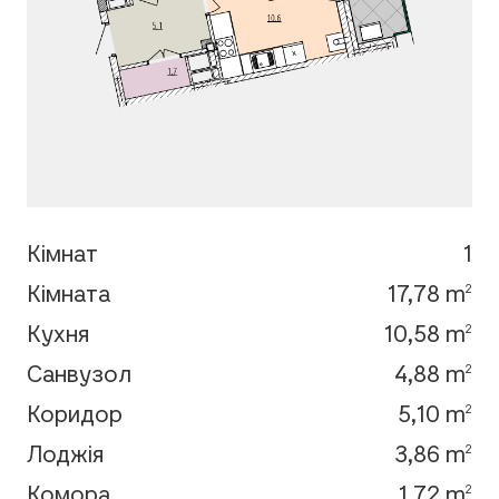
Кімнат
1
Кімната
17,78 m
2
Кухня
10,58 m
2
Санвузол
4,88 m
2
Коридор
5,10 m
2
Лоджія
3,86 m
2
Комора
1,72 m
2