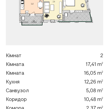
Кімнат
2
Кімната
17,41 m
2
Кімната
16,05 m
2
Кухня
12,26 m
2
Санвузол
5,08 m
2
Коридор
10,48 m
2
Комора
2,37 m
2