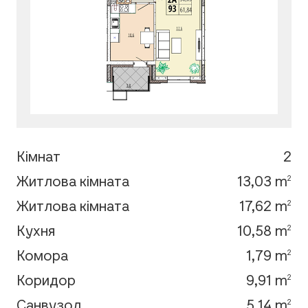
Кімнат
2
Житлова кімната
13,03 m
2
Житлова кімната
17,62 m
2
Кухня
10,58 m
2
Комора
1,79 m
2
Коридор
9,91 m
2
Санвузол
5,14 m
2