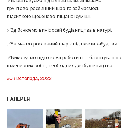
✅Влаштовуємо під’їздний шлях. Знімаємо
ґрунтово-рослинний шар та займаємось
відсипкою щебенево-піщаної суміші.
✅Здійснюємо виніс осей будівництва в натурі.
✅Знімаємо рослинний шар з під плями забудови.
✅Виконуємо підготовчі роботи по облаштуванню
інженерних робіт, необхідних для будівництва.
30 Листопада, 2022
ГАЛЕРЕЯ