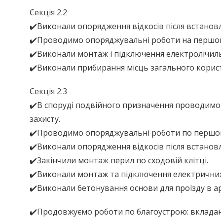
Секція 2.2
✔️Виконали опорядження відкосів після встанов
✔️Проводимо опоряджувальні роботи на першому 
✔️Виконали монтаж і підключення електролічиль
✔️Виконали прибирання місць загального корис
Секція 2.3
✔️В споруді подвійного призначення проводимо
захисту.
✔️Проводимо опоряджувальні роботи по першому 
✔️Виконали опорядження відкосів після встанов
✔️Закінчили монтаж перил по сходовій клітці.
✔️Виконали монтаж та підключення електричних
✔️Виконали бетонування основи для проїзду в ар
✔️Продовжуємо роботи по благоустрою: вкладанн