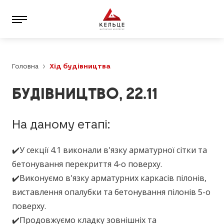
Головна
Хід будівництва
БУДІВНИЦТВО, 22.11
На даному етапі:
✔️У секції 4.1 виконали в'язку арматурної сітки та
бетонування перекриття 4-о поверху.
✔️Виконуємо в'язку арматурних каркасів пілонів,
виставлення опалубки та бетонування пілонів 5-о
поверху.
✔️Продовжуємо кладку зовнішніх та